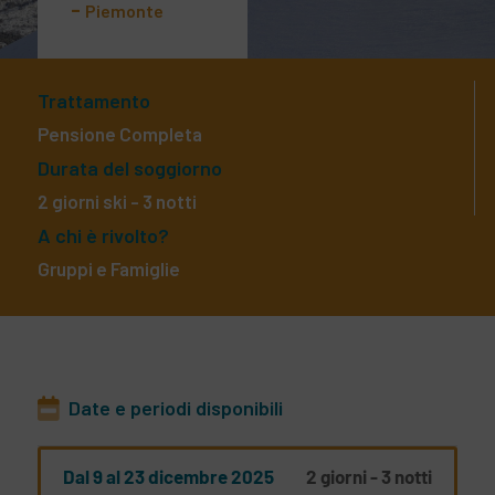
-
Piemonte
Trattamento
Pensione Completa
Durata del soggiorno
2 giorni ski - 3 notti
A chi è rivolto?
Gruppi e Famiglie
Date e periodi disponibili
Dal 9 al 23 dicembre 2025
2 giorni - 3 notti