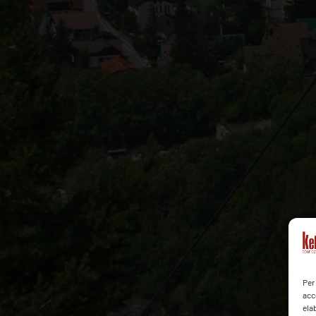
Per
acc
ela