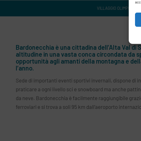
acc
VILLAGGIO OLIMPICO
Bardonecchia è una cittadina dell’Alta Val di S
altitudine in una vasta conca circondata da 
opportunità agli amanti della montagna e della
l’anno.
Sede di importanti eventi sportivi invernali, dispone di 
praticare a ogni livello sci e snowboard ma anche patti
da neve. Bardonecchia è facilmente raggiungibile grazi
ferroviari e si trova a soli 95 km dall’aeroporto internazi