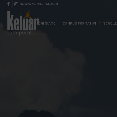
Keluar s.r.l. | +39.011.516.29.79
CHI SIAMO
CAMPUS FORMATIVI
SCUOLE 