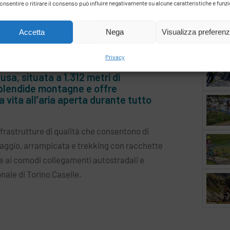
onsentire o ritirare il consenso può influire negativamente su alcune caratteristiche e funzi
LA SETTIMANA BIANCA
VIAGGIA E IMPARA
SPRING EXPERIENCE
Accetta
Nega
Visualizza preferen
Privacy
usa, situata a 1.312 metri di
splendide montagne e offre
 vita all’aria aperta durante tutto
infrastrutture di qualità che consentono di
naggio, arrampicata e trekking con racchette
e ai comodi collegamenti autostradali e
onale di Torino Caselle.