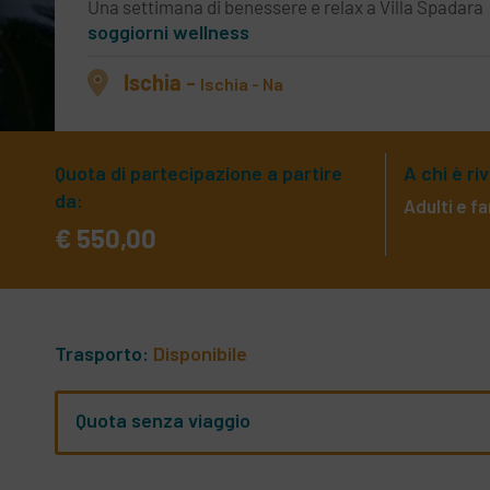
Una settimana di benessere e relax a Villa Spadara
soggiorni wellness
Ischia
-
Ischia - Na
Quota di partecipazione a partire
A chi è ri
da:
Adulti e f
€ 550,00
Trasporto:
Disponibile
Quota senza viaggio