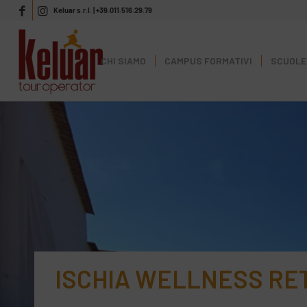
Keluar s.r.l. | +39.011.516.29.79
CHI SIAMO
CAMPUS FORMATIVI
SCUOLE 
ISCHIA WELLNESS RE