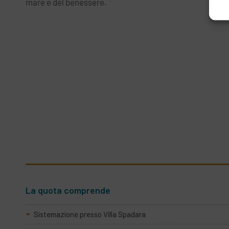
mare e del benessere.
La quota comprende
Sistemazione presso Villa Spadara