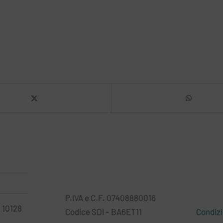
P.IVA e C.F. 07408880016
– 10128
Codice SDI – BA6ET11
Condizi