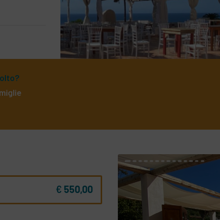
volto?
amiglie
€
550,00