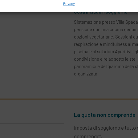
Privacy
Cosa include il soggiorno
Sistemazione presso Villa Spad
pensione con una cucina genuina
opzioni vegetariane. Sessioni qu
respirazione e mindfulness al mat
piscina e al solarium Aperitivi l
condivisione e relax sotto le stell
panoramici e del giardino della st
organizzata
La quota non comprende
Imposta di soggiorno e tutto 
comprende”.