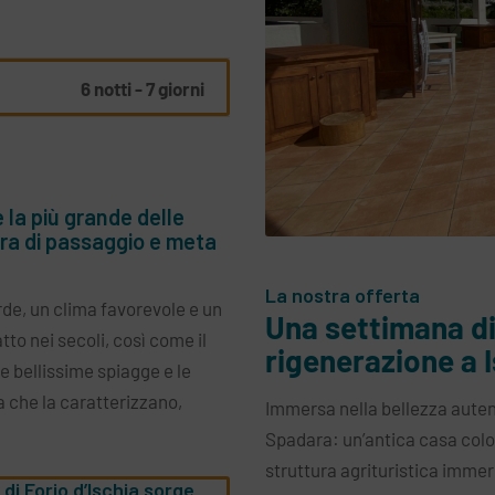
6 notti - 7 giorni
 la più grande delle
erra di passaggio e meta
La nostra offerta
erde, un clima favorevole e un
Una settimana di
tto nei secoli, così come il
rigenerazione a 
e bellissime spiagge e le
ra che la caratterizzano,
Immersa nella bellezza autentic
Spadara: un’antica casa colo
struttura agrituristica immers
e di Forio d’Ischia sorge