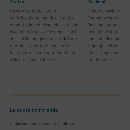
Teatro
Flashmob
Un vero e proprio viaggio
Moderno, avvincente e
nell'affascinante mondo del teatro,
fenomeno espressivo di
condotto da tecnici specializzati che
flash mob rappresenta 
avvicinerà i ragazzi e le ragazze agli
modalità di aggregazi
stili e ai linguaggi espressivi dell’arte
consente di comunicare
teatrale. Il laboratorio consentirà
linguaggi della danza e
inoltre interessanti approfondimenti
idee e slogan capaci di
sulla professione dell’attore.
rapidamente.
La quota comprende
Sistemazione in camere multiple