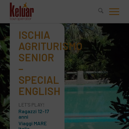
ISCHIA
AGRITURISMO
SENIOR
–
SPECIAL
ENGLISH
LET'S PLAY!
Ragazzi 12-17
anni
Viaggi MARE
Italia