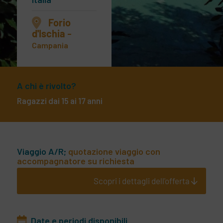
Forio
d'Ischia
-
Campania
A chi è rivolto?
Ragazzi dai 15 ai 17 anni
Viaggio A/R;
quotazione viaggio con
accompagnatore su richiesta
Scopri i dettagli dell'offerta
Date e periodi disponibili