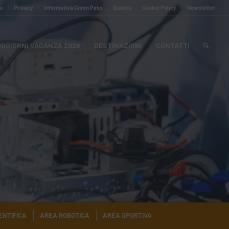
to
Privacy
Informativa Green Pass
Qualità
Cookie Policy
Newsletter
GGIORNI VACANZA 2026
DESTINAZIONI
CONTATTI
ENTIFICA
AREA ROBOTICA
AREA SPORTIVA