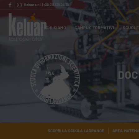
Keluar s.r.l. | +39.011.516.29.79
CHI SIAMO
CAMPUS FORMATIVI
SCUOLE 
DOC
SCOPRI LA SCUOLA LAGRANGE
AREA MATEMA