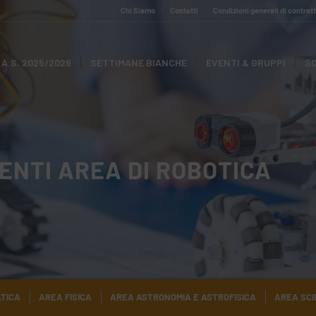
Chi Siamo
Contatti
Condizioni generali di contrat
A.S. 2025/2026
SETTIMANE BIANCHE
EVENTI & GRUPPI
SO
ENTI AREA DI ROBOTICA
TICA
AREA FISICA
AREA ASTRONOMIA E ASTROFISICA
AREA SCI