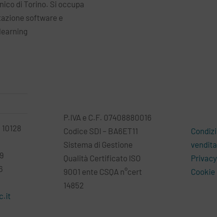
cnico di Torino. Si occupa
tazione software e
learning
P.IVA e C.F. 07408880016
– 10128
Codice SDI – BA6ET11
Condizi
Sistema di Gestione
vendita
79
Qualità Certificato ISO
Privacy
6
9001 ente CSQA n°cert
Cookie 
14852
.it