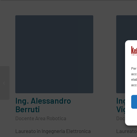
Per
acc
ela
lagrange-docenti-area-
acc
fisica
Ing. Alessandro
Ing. 
Berruti
Viggi
Docente Area Robotica
Docente 
Laureato in Ingegneria Elettronica
Laureato 