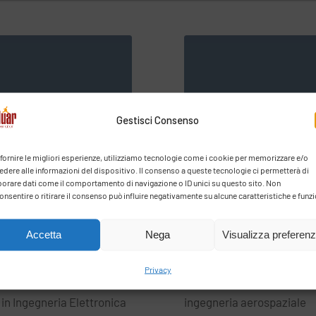
Gestisci Consenso
 fornire le migliori esperienze, utilizziamo tecnologie come i cookie per memorizzare e/o
edere alle informazioni del dispositivo. Il consenso a queste tecnologie ci permetterà di
borare dati come il comportamento di navigazione o ID unici su questo sito. Non
onsentire o ritirare il consenso può influire negativamente su alcune caratteristiche e funzi
Francesco
Ing. Carlo Fiori
Accetta
Nega
Visualizza preferen
ano
Docente Area Robotica
Privacy
Area Robotica
Laureato al Politecnico di
in Ingegneria Elettronica
ingegneria aerospaziale