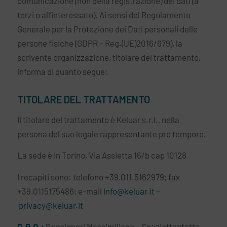
comunicazione (non della registrazione) dei dati (a
terzi o all’interessato). Ai sensi del Regolamento
Generale per la Protezione dei Dati personali delle
persone fisiche (GDPR – Reg.(UE)2016/679), la
scrivente organizzazione, titolare del trattamento,
informa di quanto segue:
TITOLARE DEL TRATTAMENTO
Il titolare del trattamento è Keluar s.r.l., nella
persona del suo legale rappresentante pro tempore.
La sede è in Torino, Via Assietta 16/b cap 10128
I recapiti sono: telefono +39.011.5162979; fax
+39.0115175486; e-mail
info@keluar.it
–
privacy@keluar.it
D.P.O.:
Bonsignori Massimiliano – Spaziottantotto