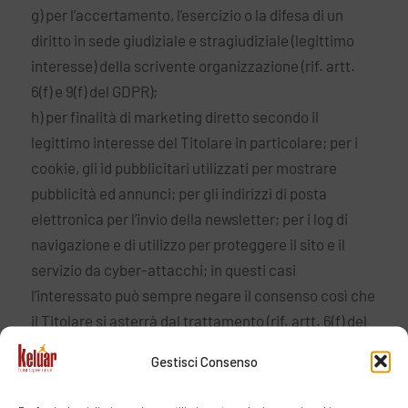
g) per l’accertamento, l’esercizio o la difesa di un
diritto in sede giudiziale e stragiudiziale (legittimo
interesse) della scrivente organizzazione (rif. artt.
6(f) e 9(f) del GDPR);
h) per finalità di marketing diretto secondo il
legittimo interesse del Titolare in particolare; per i
cookie, gli id pubblicitari utilizzati per mostrare
pubblicità ed annunci; per gli indirizzi di posta
elettronica per l’invio della newsletter; per i log di
navigazione e di utilizzo per proteggere il sito e il
servizio da cyber-attacchi; in questi casi
l’interessato può sempre negare il consenso così che
il Titolare si asterrà dal trattamento (rif. artt. 6(f) del
GDPR);
Gestisci Consenso
i) per finalità funzionali all’attività per le quali
l’interessato ha facoltà di manifestare o no il