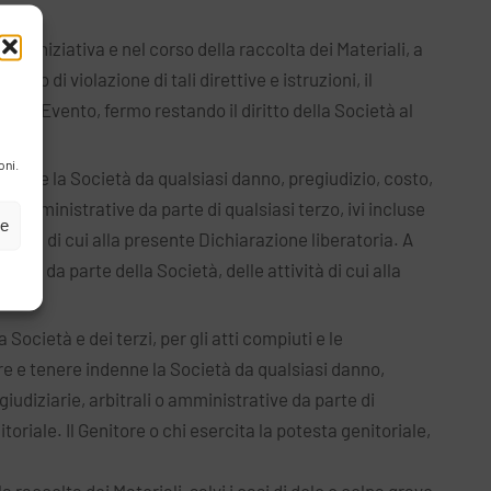
ll’iniziativa e nel corso della raccolta dei Materiali, a
aso di violazione di tali direttive e istruzioni, il
ell’Evento, fermo restando il diritto della Società al
oni.
enne la Società da qualsiasi danno, pregiudizio, costo,
 o amministrative da parte di qualsiasi terzo, ivi incluse
ze
tività di cui alla presente Dichiarazione liberatoria. A
nto, da parte della Società, delle attività di cui alla
cietà e dei terzi, per gli atti compiuti e le
vare e tenere indenne la Società da qualsiasi danno,
giudiziarie, arbitrali o amministrative da parte di
oriale. Il Genitore o chi esercita la potesta genitoriale,