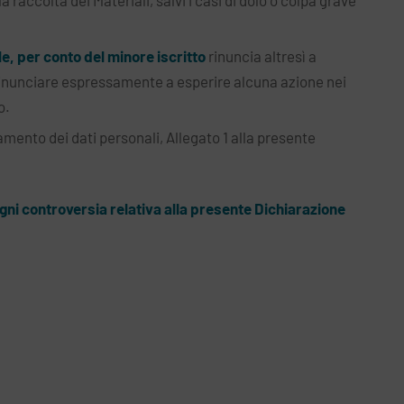
 raccolta dei Materiali, salvi i casi di dolo o colpa grave
le, per conto del minore iscritto
rinuncia altresì a
i rinunciare espressamente a esperire alcuna azione nei
o.
tamento dei dati personali, Allegato 1 alla presente
Ogni controversia relativa alla presente Dichiarazione