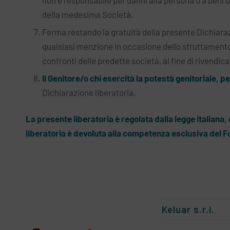
non è responsabile per danni alla persona o a beni de
della medesima Società.
Ferma restando la gratuità della presente Dichiaraz
qualsiasi menzione in occasione dello sfruttamento 
confronti delle predette società, al fine di rivendic
Il Genitore/o chi esercità la potestà genitoriale, p
Dichiarazione liberatoria.
La presente liberatoria è regolata dalla legge italiana,
liberatoria è devoluta alla competenza esclusiva del Fo
Keluar s.r.l.