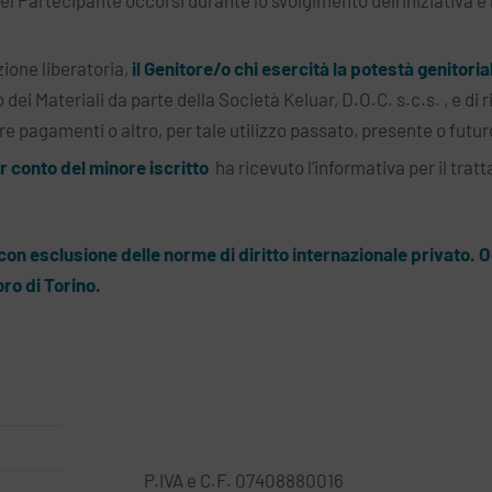
l Partecipante occorsi durante lo svolgimento dell’iniziativa e la
ione liberatoria,
il Genitore/o chi esercità la potestà genitoria
dei Materiali da parte della Società Keluar, D.O.C. s.c.s. , e d
are pagamenti o altro, per tale utilizzo passato, presente o futur
er conto del minore iscritto
ha ricevuto l’informativa per il trat
 con esclusione delle norme di diritto internazionale privato. 
ro di Torino.
P.IVA e C.F. 07408880016