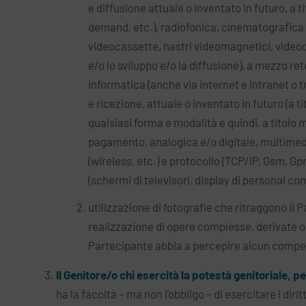
e diffusione attuale o inventato in futuro, a
demand, etc.), radiofonica, cinematografica 
videocassette, nastri videomagnetici, videod
e/o lo sviluppo e/o la diffusione), a mezzo ret
informatica (anche via internet e intranet o t
e ricezione, attuale o inventato in futuro (a ti
qualsiasi forma e modalità e quindi, a titolo
pagamento, analogica e/o digitale, multimedial
(wireless, etc.) e protocollo (TCP/IP, Gsm, Gp
(schermi di televisori, display di personal comp
utilizzazione di fotografie che ritraggono il
realizzazione di opere complesse, derivate o 
Partecipante abbia a percepire alcun compen
Il Genitore/o chi esercità la potestà genitoriale, p
ha la facoltà – ma non l’obbligo – di esercitare i dirit