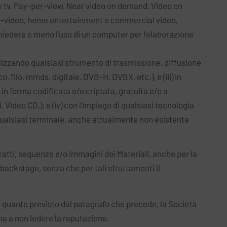
Pay tv, Pay-per-view, Near video on demand, Video on
ome-video, home entertainment e commercial video,
hiedere o meno l’uso di un computer per l’elaborazione
tilizzando qualsiasi strumento di trasmissione, diffusione
o, filo, mmds, digitale, DVB-H, DVBX, etc.), e (iii) in
in forma codificata e/o criptata, gratuita e/o a
Video CD,); e (iv) con l’impiego di qualsiasi tecnologia
su qualsiasi terminale, anche attualmente non esistente
ratti, sequenze e/o immagini dei Materiali, anche per la
backstage, senza che per tali sfruttamenti il
uanto previsto dal paragrafo che precede, la Società
pegna a non ledere la reputazione,