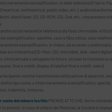
 titolo meramente esemplificativo: in sede televisiva (Free tv, 
(theatrical, nontheatrical, public video, etc.), audiovisiva (h
ischi, dischi laser, CD, CD-ROM, CDi, Dvd, etc., che possano ric
e
ramite social network) e telefonica sia fissa che mobile, e (ii) u
tolo esemplificativo: satellite, cavo a fibra ottica, cavo telefonic
 meramente esemplificativo, in chiaro, ad accesso condizionato, 
e e/o interattiva (CD-Rom, CDi, microdisk, disk, nastri digitali, 
rs, Umts) attuale o sviluppato in futuro, e (v) per la ricezione 
uter, fissi e mobili, display di telefoni fissi e mobili, video);
 Partecipante nonché trasmissione/utilizzazione di spezzoni, est
d’altro tipo come, a titolo meramente esemplificativo, special, 
so, indennità, rimborso.
er conto del minore iscritto
PRENDE ATTO CHE, fermo restando q
ti ivi previsti. In caso di utilizzo dei Materiali, la Società si im